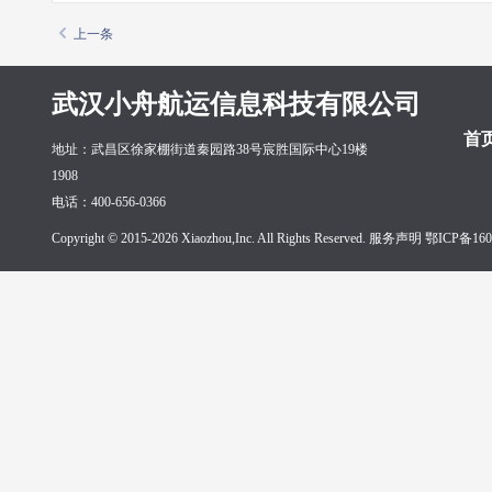
上一条
武汉小舟航运信息科技有限公司
首
地址：武昌区徐家棚街道秦园路38号宸胜国际中心19楼
1908
电话：400-656-0366
Copyright © 2015-2026 Xiaozhou,Inc. All Rights Reserved. 服务声明
鄂ICP备160