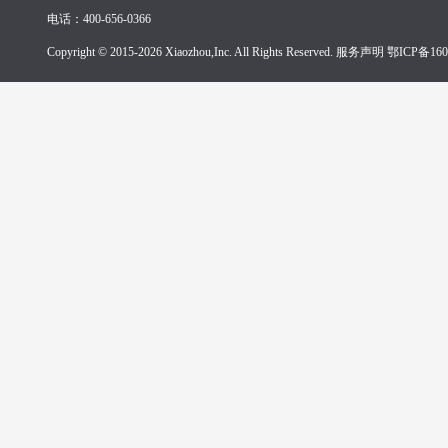
电话：400-656-0366
Copyright © 2015-2026 Xiaozhou,Inc. All Rights Reserved. 服务声明
鄂ICP备160