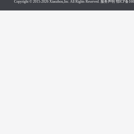
Copyright © 2015-2026 Xiaozhou,Inc. All Rights Reserved. 服务声明
鄂ICP备160