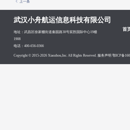
上一条
武汉小舟航运信息科技有限公司
首
地址：武昌区徐家棚街道秦园路38号宸胜国际中心19楼
1908
电话：400-656-0366
Copyright © 2015-2026 Xiaozhou,Inc. All Rights Reserved. 服务声明
鄂ICP备160