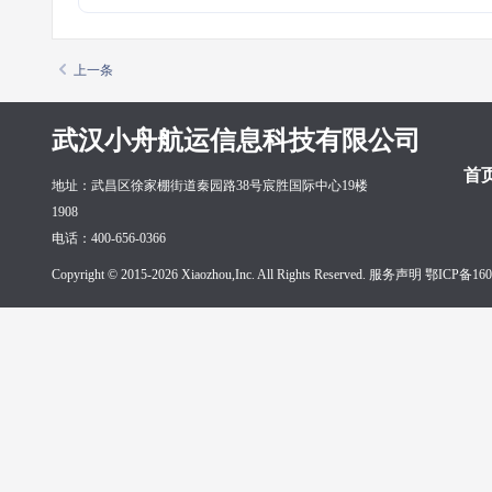
上一条
武汉小舟航运信息科技有限公司
首
地址：武昌区徐家棚街道秦园路38号宸胜国际中心19楼
1908
电话：400-656-0366
Copyright © 2015-2026 Xiaozhou,Inc. All Rights Reserved. 服务声明
鄂ICP备160