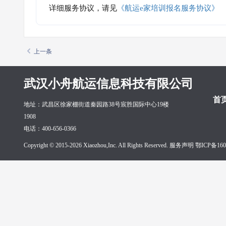
详细服务协议，请见
《航运e家培训报名服务协议》
上一条
武汉小舟航运信息科技有限公司
首
地址：武昌区徐家棚街道秦园路38号宸胜国际中心19楼
1908
电话：400-656-0366
Copyright © 2015-2026 Xiaozhou,Inc. All Rights Reserved. 服务声明
鄂ICP备160