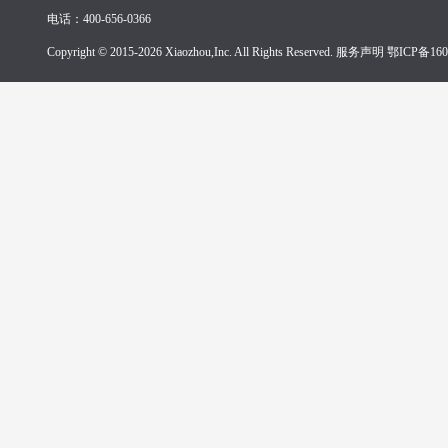
电话：400-656-0366
Copyright © 2015-2026 Xiaozhou,Inc. All Rights Reserved. 服务声明
鄂ICP备160