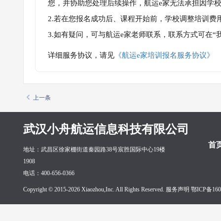
您，并协助您处理后续操作，航运e家无法承担因学
2.若在您报名成功后、课程开始前，学校调整培训费
3.如有疑问，可与航运e家老师联系，联系方式可在
详细服务协议，请见
《航运e家培训报名服务协议》
上一条
武汉小舟航运信息科技有限公司
首
地址：武昌区徐家棚街道秦园路38号宸胜国际中心19楼
1908
电话：400-656-0366
Copyright © 2015-2026 Xiaozhou,Inc. All Rights Reserved. 服务声明
鄂ICP备160