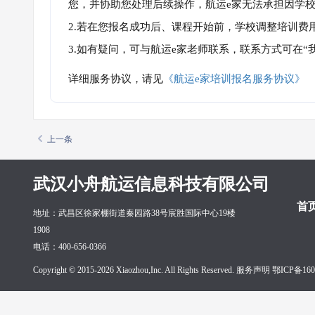
您，并协助您处理后续操作，航运e家无法承担因学
2.若在您报名成功后、课程开始前，学校调整培训费
3.如有疑问，可与航运e家老师联系，联系方式可在
详细服务协议，请见
《航运e家培训报名服务协议》
上一条
武汉小舟航运信息科技有限公司
首
地址：武昌区徐家棚街道秦园路38号宸胜国际中心19楼
1908
电话：400-656-0366
Copyright © 2015-2026 Xiaozhou,Inc. All Rights Reserved. 服务声明
鄂ICP备160