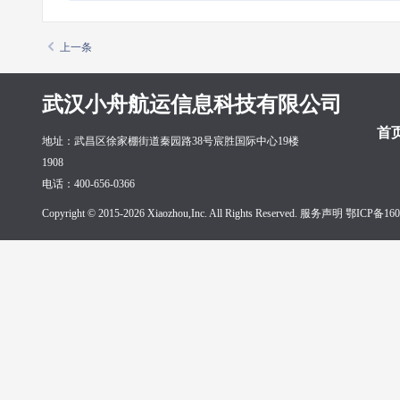
上一条
武汉小舟航运信息科技有限公司
首
地址：武昌区徐家棚街道秦园路38号宸胜国际中心19楼
1908
电话：400-656-0366
Copyright © 2015-2026 Xiaozhou,Inc. All Rights Reserved. 服务声明
鄂ICP备160