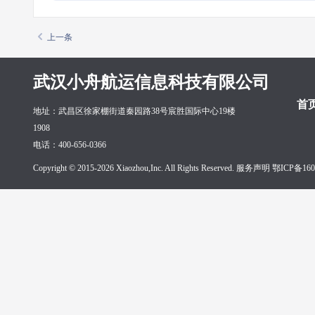
上一条
武汉小舟航运信息科技有限公司
首
地址：武昌区徐家棚街道秦园路38号宸胜国际中心19楼
1908
电话：400-656-0366
Copyright © 2015-2026 Xiaozhou,Inc. All Rights Reserved. 服务声明
鄂ICP备160