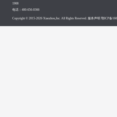
1908
电话：400-656-0366
Copyright © 2015-2026 Xiaozhou,Inc. All Rights Reserved. 服务声明
鄂ICP备160