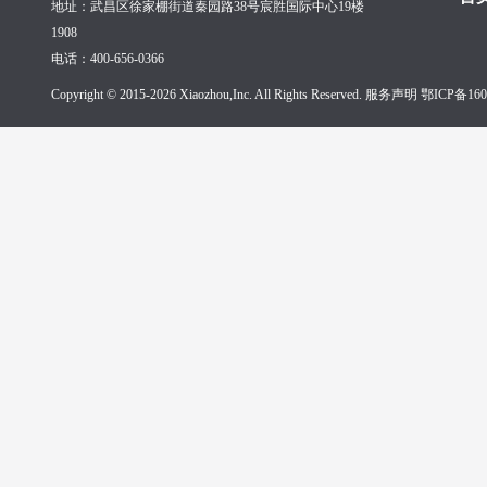
地址：武昌区徐家棚街道秦园路38号宸胜国际中心19楼
1908
电话：400-656-0366
Copyright © 2015-2026 Xiaozhou,Inc. All Rights Reserved. 服务声明
鄂ICP备160