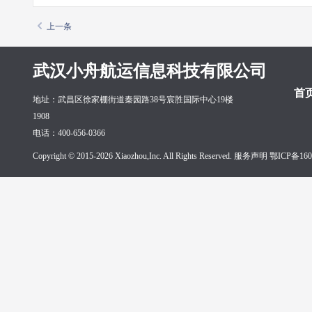
上一条
武汉小舟航运信息科技有限公司
首
地址：武昌区徐家棚街道秦园路38号宸胜国际中心19楼
1908
电话：400-656-0366
Copyright © 2015-2026 Xiaozhou,Inc. All Rights Reserved. 服务声明
鄂ICP备160