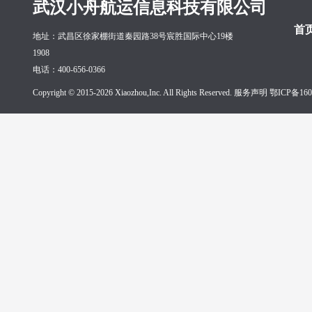
武汉小舟航运信息科技有限公司
首
地址：武昌区徐家棚街道秦园路38号宸胜国际中心19楼
1908
电话：400-656-0366
Copyright © 2015-2026 Xiaozhou,Inc. All Rights Reserved. 服务声明
鄂ICP备160