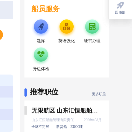
船员服务
回顶部
回顶部
题库
英语强化
证书办理
身边体检
推荐职位
更多职位...
无限航区 山东汇恒船舶管理有限责任公司 新证 普证 高证 实习 水手 8月上船
山东汇恒船舶管理有限责任公司
2026年08月
全球不定线
散货船
23000吨