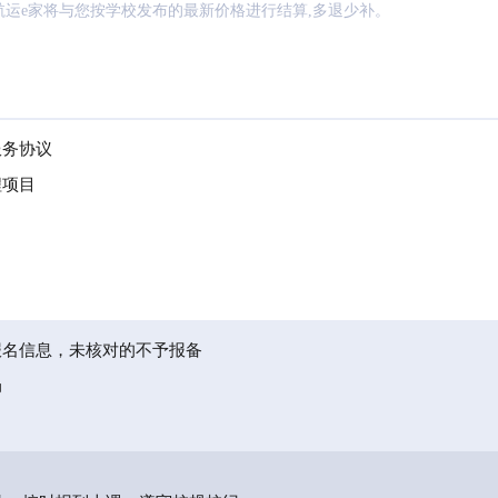
航运e家将与您按学校发布的最新价格进行结算,多退少补。
服务协议
程项目
报名信息，未核对的不予报备
局