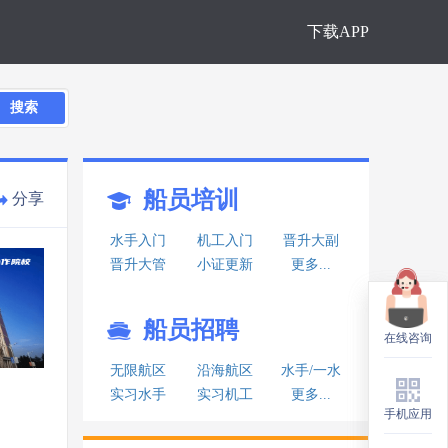
下载APP
搜索
船员培训
分享
水手入门
机工入门
晋升大副
晋升大管
小证更新
更多...
船员招聘
在线咨询
在线咨询
无限航区
沿海航区
水手/一水
实习水手
实习机工
更多...
手机应用
手机应用