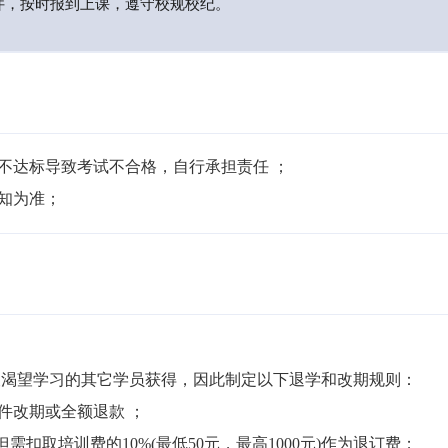
件，按时报到上课，遵守校规校纪。
不达标导致考试不合格，自行承担责任 ；

通知为准；
渴望学习的其它学员获得，因此制定以下退学和改期规则：

件改期或全额退款 ；

但需扣取培训费的10%(最低50元，最高1000元)作为退订费；
