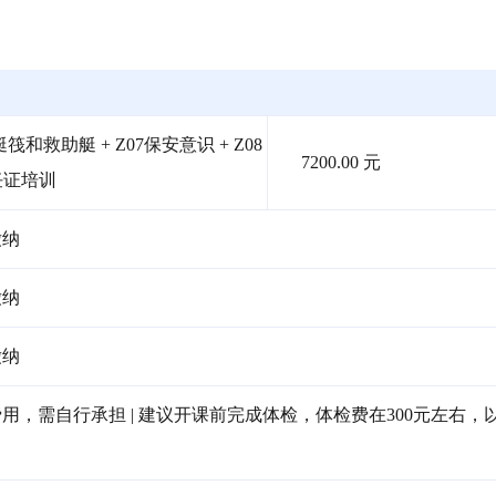
筏和救助艇 + Z07保安意识 + Z08
7200.00 元
任证培训
缴纳
缴纳
缴纳
，需自行承担 | 建议开课前完成体检，体检费在300元左右，