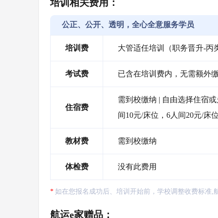
培训相关费用：
公正、公开、透明，全心全意服务学员
培训费
大管适任培训（职务晋升-丙
考试费
已含在培训费内，无需额外
需到校缴纳 | 自由选择住宿
住宿费
间10元/床位，6人间20元/床
教材费
需到校缴纳
体检费
没有此费用
如在您报名成功后、培训开始前，学校调整收费标准,
航运e家赠品：