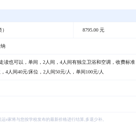
类）
8795.00 元
缴纳
或走读也可以，单间，2人间，4人间有独立卫浴和空调，收费标准
位，4人间40元/床位，2人间50元/人，单间100元/人
航运e家将与您按学校发布的最新价格进行结算,多退少补。