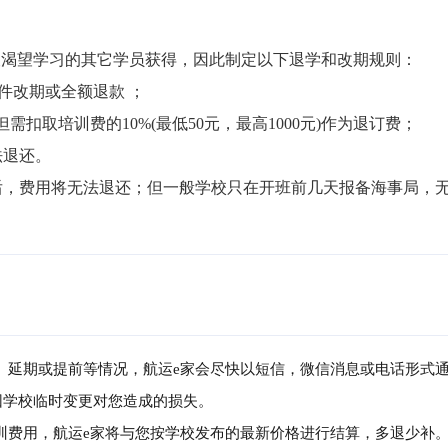
渴望学习的其它学员获得，因此制定以下退学和改期规则：

件改期或全额退款 ；

但需扣取培训费的10%(最低50元，最高1000元)作为退订费；

退还。

局后，费用将无法退还；但一般学校只在开班前几天报备海事局，
消、延期或提前等情况，航运e家会尽快以短信，微信消息或电话形式
因学校临时变更对您造成的损失。
培训费用，航运e家将与您按学校发布的最新价格进行结算，多退少补