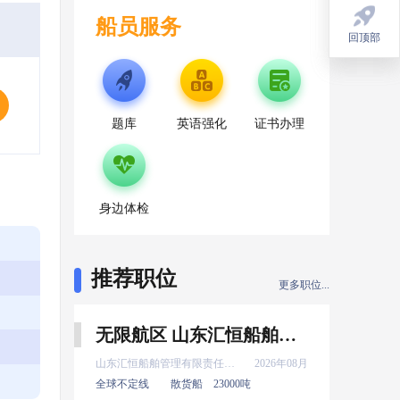
船员服务
回顶部
回顶部
题库
英语强化
证书办理
身边体检
推荐职位
更多职位...
无限航区 山东汇恒船舶管理有限责任公司 新证 普证 高证 实习 水手 8月上船
山东汇恒船舶管理有限责任公司
2026年08月
全球不定线
散货船
23000吨