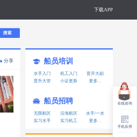
下载APP
搜索
船员培训
分享
水手入门
机工入门
晋升大副
晋升大管
小证更新
更多...
船员招聘
在线咨询
在线咨询
无限航区
沿海航区
水手/一水
实习水手
实习机工
更多...
手机应用
手机应用