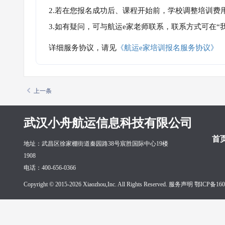
2.若在您报名成功后、课程开始前，学校调整培训费
3.如有疑问，可与航运e家老师联系，联系方式可在
详细服务协议，请见
《航运e家培训报名服务协议》
上一条
武汉小舟航运信息科技有限公司
首
地址：武昌区徐家棚街道秦园路38号宸胜国际中心19楼
1908
电话：400-656-0366
Copyright © 2015-2026 Xiaozhou,Inc. All Rights Reserved. 服务声明
鄂ICP备160