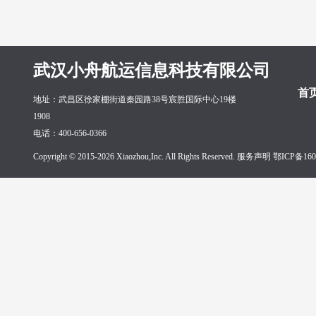
武汉小舟航运信息科技有限公司
首
地址：武昌区徐家棚街道秦园路38号宸胜国际中心19楼
1908
电话：400-656-0366
Copyright © 2015-2026 Xiaozhou,Inc. All Rights Reserved. 服务声明
鄂ICP备160