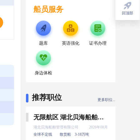
船员服务
回顶部
回顶部
题库
英语强化
证书办理
身边体检
推荐职位
更多职位...
无限航区 湖北贝海船舶管理有限公司 二管轮 8月上船
湖北贝海船舶管理有限公司
2026年08月
全球不定线
散货船
3-18万吨