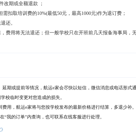
件改期或全额退款 ；

但需扣取培训费的10%(最低50元，最高1000元)作为退订费；

退还。

局后，费用将无法退还；但一般学校只在开班前几天报备海事局，
消、延期或提前等情况，航运e家会尽快以短信，微信消息或电话形式
因学校临时变更对您造成的损失。
培训费用，航运e家将与您按学校发布的最新价格进行结算，多退少补
可在“我的订单”内查询，也可联系在线客服进行处理。
议》