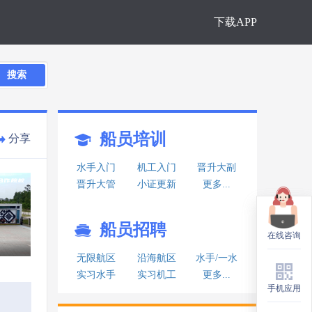
下载APP
搜索
船员培训
分享
水手入门
机工入门
晋升大副
晋升大管
小证更新
更多...
船员招聘
在线咨询
在线咨询
无限航区
沿海航区
水手/一水
实习水手
实习机工
更多...
手机应用
手机应用