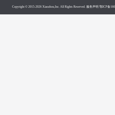
Copyright © 2015-2026 Xiaozhou,Inc. All Rights Reserved. 服务声明
鄂ICP备160