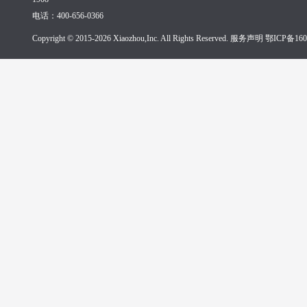
电话：400-656-0366
Copyright © 2015-2026 Xiaozhou,Inc. All Rights Reserved. 服务声明
鄂ICP备160