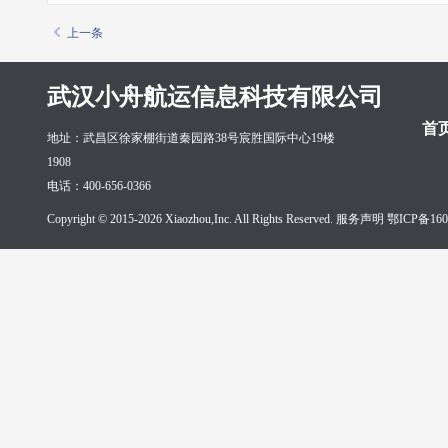
上一条
武汉小舟航运信息科技有限公司
首
地址：武昌区徐家棚街道秦园路38号宸胜国际中心19楼
1908
电话：400-656-0366
Copyright © 2015-2026 Xiaozhou,Inc. All Rights Reserved. 服务声明
鄂ICP备160