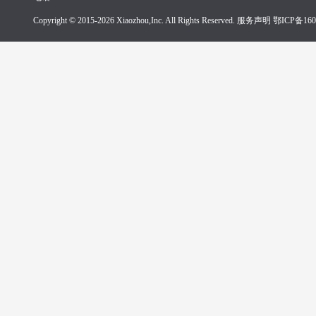
Copyright © 2015-2026 Xiaozhou,Inc. All Rights Reserved. 服务声明
鄂ICP备160