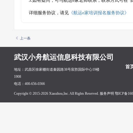
3.如有疑问，可与航运e家老师联系，联系方式可在
详细服务协议，请见
《航运e家培训报名服务协议》
上一条
武汉小舟航运信息科技有限公司
首
地址：武昌区徐家棚街道秦园路38号宸胜国际中心19楼
1908
电话：400-656-0366
Copyright © 2015-2026 Xiaozhou,Inc. All Rights Reserved. 服务声明
鄂ICP备160