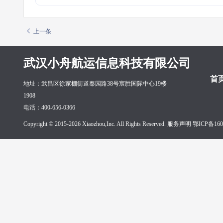
上一条
武汉小舟航运信息科技有限公司
首
地址：武昌区徐家棚街道秦园路38号宸胜国际中心19楼
1908
电话：400-656-0366
Copyright © 2015-2026 Xiaozhou,Inc. All Rights Reserved. 服务声明
鄂ICP备160