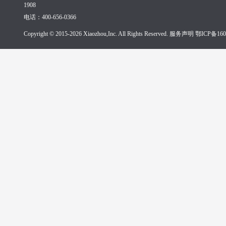
1908
电话：400-656-0366
Copyright © 2015-2026 Xiaozhou,Inc. All Rights Reserved. 服务声明
鄂ICP备160