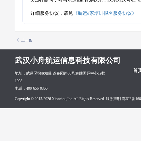
3.如有疑问，可与航运e家老师联系，联系方式可在
详细服务协议，请见
《航运e家培训报名服务协议》
上一条
武汉小舟航运信息科技有限公司
首
地址：武昌区徐家棚街道秦园路38号宸胜国际中心19楼
1908
电话：400-656-0366
Copyright © 2015-2026 Xiaozhou,Inc. All Rights Reserved. 服务声明
鄂ICP备160