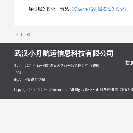
详细服务协议，请见
《航运e家培训报名服务协议》
上一条
武汉小舟航运信息科技有限公司
首
地址：武昌区徐家棚街道秦园路38号宸胜国际中心19楼
1908
电话：400-656-0366
Copyright © 2015-2026 Xiaozhou,Inc. All Rights Reserved. 服务声明
鄂ICP备160