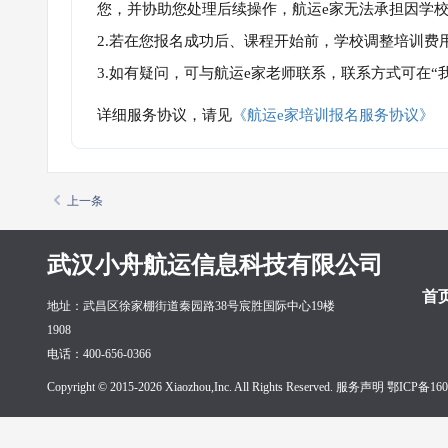
您，并协助您处理后续操作，航运e家无法承担因学
2.若在您报名成功后、课程开始前，学校调整培训费
3.如有疑问，可与航运e家老师联系，联系方式可在
详细服务协议，请见
《航运e家培训报名服务协议》
上一条
武汉小舟航运信息科技有限公司
首
地址：武昌区徐家棚街道秦园路38号宸胜国际中心19楼
1908
电话：400-656-0366
Copyright © 2015-2026 Xiaozhou,Inc. All Rights Reserved. 服务声明
鄂ICP备160