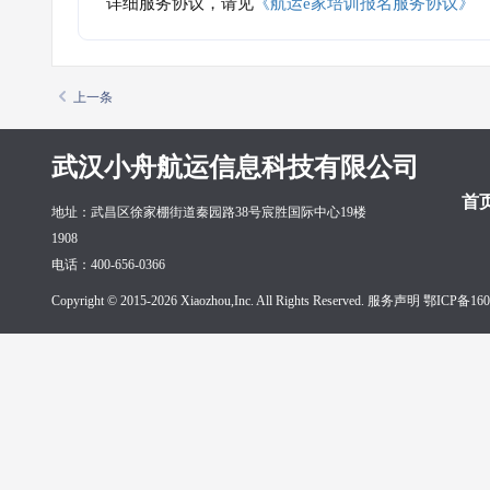
详细服务协议，请见
《航运e家培训报名服务协议》
上一条
武汉小舟航运信息科技有限公司
首
地址：武昌区徐家棚街道秦园路38号宸胜国际中心19楼
1908
电话：400-656-0366
Copyright © 2015-2026 Xiaozhou,Inc. All Rights Reserved. 服务声明
鄂ICP备160