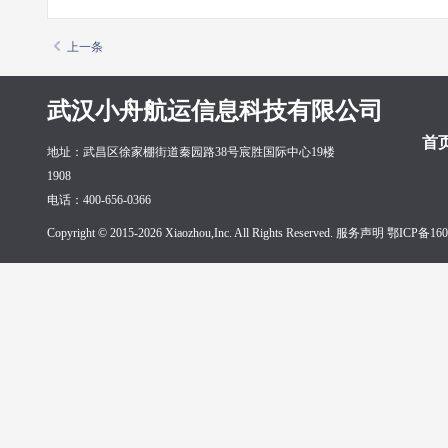
上一条
武汉小舟航运信息科技有限公司
首
地址：武昌区徐家棚街道秦园路38号宸胜国际中心19楼
1908
电话：400-656-0366
Copyright © 2015-2026 Xiaozhou,Inc. All Rights Reserved. 服务声明
鄂ICP备160