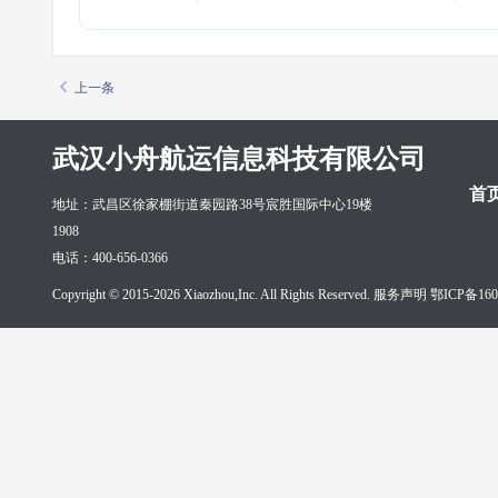
上一条
武汉小舟航运信息科技有限公司
首
地址：武昌区徐家棚街道秦园路38号宸胜国际中心19楼
1908
电话：400-656-0366
Copyright © 2015-2026 Xiaozhou,Inc. All Rights Reserved. 服务声明
鄂ICP备160