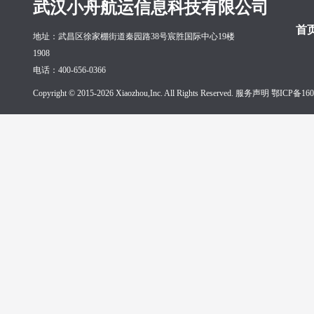
武汉小舟航运信息科技有限公司
首
地址：武昌区徐家棚街道秦园路38号宸胜国际中心19楼
1908
电话：400-656-0366
Copyright © 2015-2026 Xiaozhou,Inc. All Rights Reserved. 服务声明
鄂ICP备160