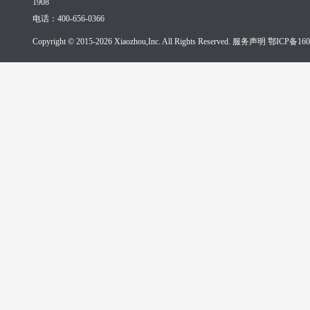
1908
电话：400-656-0366
Copyright © 2015-2026 Xiaozhou,Inc. All Rights Reserved. 服务声明
鄂ICP备160