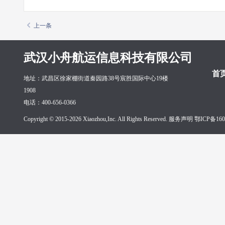
上一条
武汉小舟航运信息科技有限公司
首
地址：武昌区徐家棚街道秦园路38号宸胜国际中心19楼
1908
电话：400-656-0366
Copyright © 2015-2026 Xiaozhou,Inc. All Rights Reserved. 服务声明
鄂ICP备160