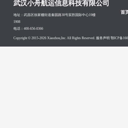
武汉小舟航运信息科技有限公司
首
地址：武昌区徐家棚街道秦园路38号宸胜国际中心19楼
1908
电话：400-656-0366
Copyright © 2015-2026 Xiaozhou,Inc. All Rights Reserved. 服务声明
鄂ICP备160