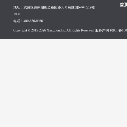
首
地址：武昌区徐家棚街道秦园路38号宸胜国际中心19楼
1908
电话：400-656-0366
Copyright © 2015-2026 Xiaozhou,Inc. All Rights Reserved. 服务声明
鄂ICP备160