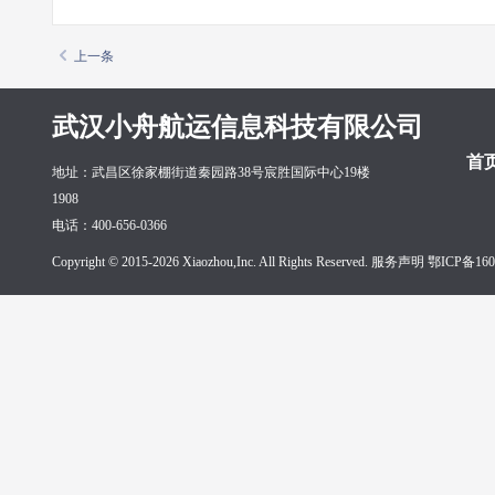
上一条
武汉小舟航运信息科技有限公司
首
地址：武昌区徐家棚街道秦园路38号宸胜国际中心19楼
1908
电话：400-656-0366
Copyright © 2015-2026 Xiaozhou,Inc. All Rights Reserved. 服务声明
鄂ICP备160