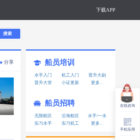
下载APP
搜索
船员培训
分享
水手入门
机工入门
晋升大副
晋升大管
小证更新
更多...
船员招聘
在线咨询
在线咨询
无限航区
沿海航区
水手/一水
实习水手
实习机工
更多...
手机应用
手机应用