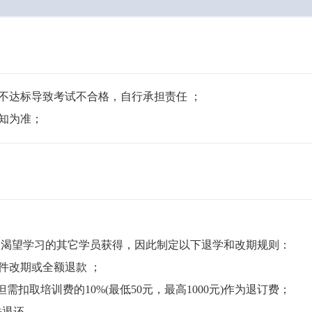
不达标导致考试不合格，自行承担责任 ；

通知为准；
渴望学习的其它学员获得，因此制定以下退学和改期规则：

件改期或全额退款 ；

但需扣取培训费的10%(最低50元，最高1000元)作为退订费；

退还。
