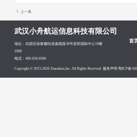
上一条
武汉小舟航运信息科技有限公司
首
地址：武昌区徐家棚街道秦园路38号宸胜国际中心19楼
1908
电话：400-656-0366
Copyright © 2015-2026 Xiaozhou,Inc. All Rights Reserved. 服务声明
鄂ICP备160