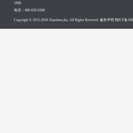
1908
电话：400-656-0366
Copyright © 2015-2026 Xiaozhou,Inc. All Rights Reserved. 服务声明
鄂ICP备160