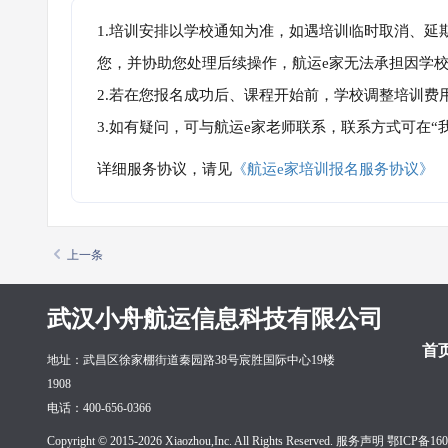
1.培训安排以学校通知为准，如遇培训临时取消、延
您，并协助您处理后续操作，航运e家无法承担因学
2.若在您报名成功后、课程开始前，学校调整培训费
3.如有疑问，可与航运e家老师联系，联系方式可在
详细服务协议，请见
《航运e家培训报名服务协议》
上一条
武汉小舟航运信息科技有限公司
首
地址：武昌区徐家棚街道秦园路38号宸胜国际中心19楼
1908
电话：400-656-0366
Copyright © 2015-2026 Xiaozhou,Inc. All Rights Reserved. 服务声明
鄂ICP备160