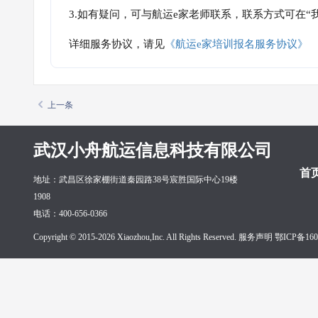
3.如有疑问，可与航运e家老师联系，联系方式可在
详细服务协议，请见
《航运e家培训报名服务协议》
上一条
武汉小舟航运信息科技有限公司
首
地址：武昌区徐家棚街道秦园路38号宸胜国际中心19楼
1908
电话：400-656-0366
Copyright © 2015-2026 Xiaozhou,Inc. All Rights Reserved. 服务声明
鄂ICP备160