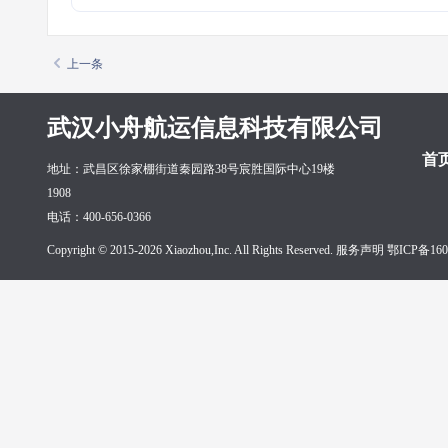
上一条
武汉小舟航运信息科技有限公司
首
地址：武昌区徐家棚街道秦园路38号宸胜国际中心19楼
1908
电话：400-656-0366
Copyright © 2015-2026 Xiaozhou,Inc. All Rights Reserved. 服务声明
鄂ICP备160