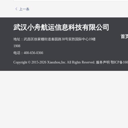
上一条
武汉小舟航运信息科技有限公司
首
地址：武昌区徐家棚街道秦园路38号宸胜国际中心19楼
1908
电话：400-656-0366
Copyright © 2015-2026 Xiaozhou,Inc. All Rights Reserved. 服务声明
鄂ICP备160