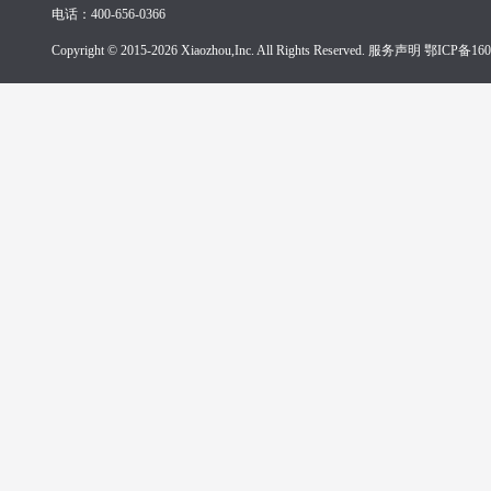
电话：400-656-0366
Copyright © 2015-2026 Xiaozhou,Inc. All Rights Reserved. 服务声明
鄂ICP备160