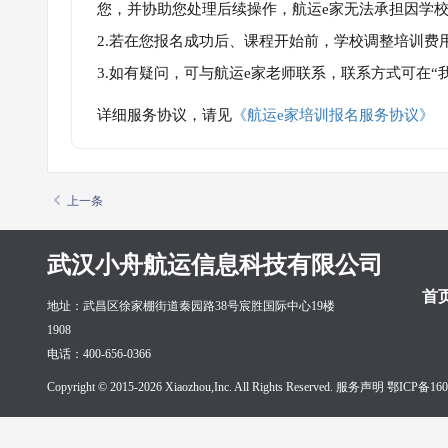
您，并协助您处理后续操作，航运e家无法承担因学
2.若在您报名成功后、课程开始前，学校调整培训费
3.如有疑问，可与航运e家老师联系，联系方式可在
详细服务协议，请见
《航运e家培训报名服务协议》
上一条
武汉小舟航运信息科技有限公司
首
地址：武昌区徐家棚街道秦园路38号宸胜国际中心19楼
1908
电话：400-656-0366
Copyright © 2015-2026 Xiaozhou,Inc. All Rights Reserved. 服务声明
鄂ICP备160