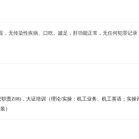
无色盲，无传染性疾病、口吃、跛足，肝功能正常，无任何犯罪记录
安职责Z08)，大证培训（理论/实操：机工业务、机工英语；实操
拆装）