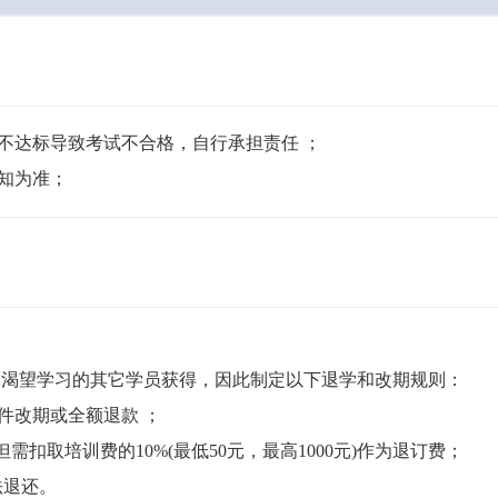
不达标导致考试不合格，自行承担责任 ；

通知为准；
渴望学习的其它学员获得，因此制定以下退学和改期规则：

件改期或全额退款 ；

但需扣取培训费的10%(最低50元，最高1000元)作为退订费；

退还。
