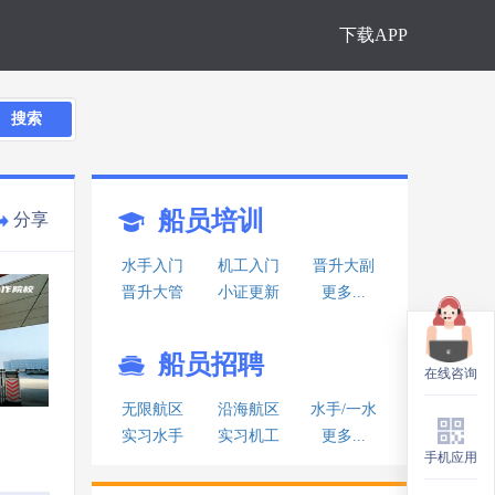
下载APP
搜索
船员培训
分享
水手入门
机工入门
晋升大副
晋升大管
小证更新
更多...
船员招聘
在线咨询
在线咨询
无限航区
沿海航区
水手/一水
实习水手
实习机工
更多...
手机应用
手机应用