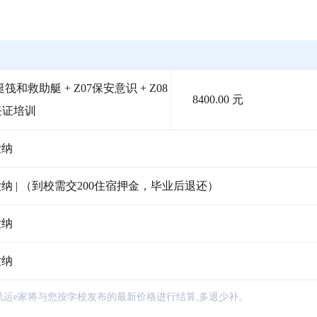
筏和救助艇 + Z07保安意识 + Z08
8400.00 元
任证培训
缴纳
 | （到校需交200住宿押金，毕业后退还）
缴纳
缴纳
航运e家将与您按学校发布的最新价格进行结算,多退少补。