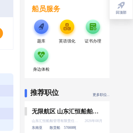
船员服务
回顶部
回顶部
题库
英语强化
证书办理
身边体检
推荐职位
更多职位...
无限航区 山东汇恒船舶管理有限责任公司 新证 三管轮 8月上船
山东汇恒船舶管理有限责任公司
2026年08月
东南亚
散货船
57000吨