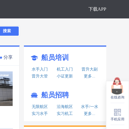
下载APP
搜索
船员培训
分享
水手入门
机工入门
晋升大副
晋升大管
小证更新
更多...
船员招聘
在线咨询
在线咨询
无限航区
沿海航区
水手/一水
实习水手
实习机工
更多...
手机应用
手机应用