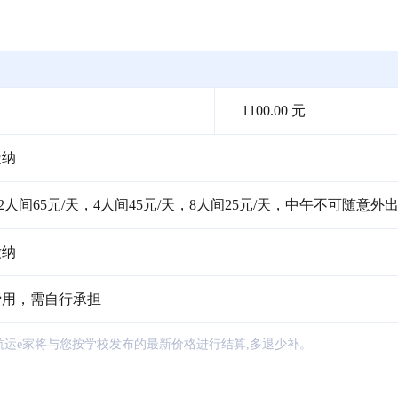
1100.00 元
缴纳
2人间65元/天，4人间45元/天，8人间25元/天，中午不可随意外
缴纳
费用，需自行承担
航运e家将与您按学校发布的最新价格进行结算,多退少补。